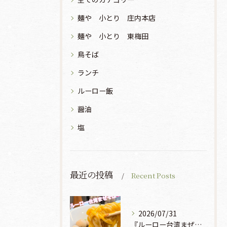
麺や 小とり 庄内本店
麺や 小とり 東梅田
鳥そば
ランチ
ルーロー飯
醤油
塩
最近の投稿
Recent Posts
2026/07/31
『ルーロー台湾まぜそば』930円🍜🫧