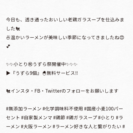
今日も、透き通ったおいしい老鶏ガラスープを仕込みま
した🐔
🍜温かいラーメンが美味しい季節になってきましたね😍
💕
✨✨小とり㊗️うずら祭開催中✨✨✨
▶️『うずら9個』🐣無料サービス‼
🐔インスタ・FB・Twitterのフォローをお願いします
#無添加ラーメン #化学調味料不使用 #国産小麦100パー
セント #自家製メンマ #鶏節 #鶏ガラスープ #小とり #ラ
ーメン #大阪ラーメン #ラーメン好きな人と繋がりたい #