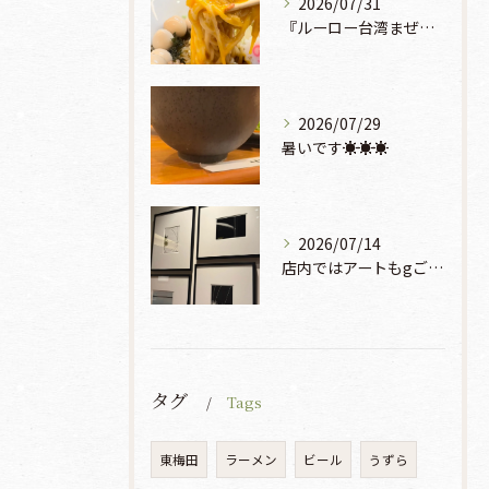
2026/07/31
『ルーロー台湾まぜそば』930円🍜🫧
2026/07/29
暑いです☀️☀️☀️
2026/07/14
店内ではアートもgご鑑賞いただけます♡♡♡
タグ
Tags
東梅田
ラーメン
ビール
うずら