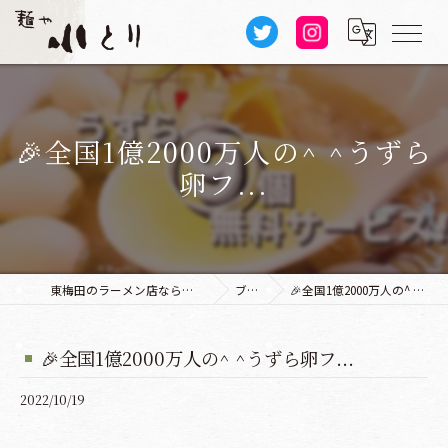
🎉全国1億2000万人の^ ^うずら
卵フ...
東梅田のラーメン店なら麺や 小とり 本店
ブログ
🎉全国1億2000万人の^ ^うずら卵フ...
🎉全国1億2000万人の^ ^うずら卵フ...
2022/10/19