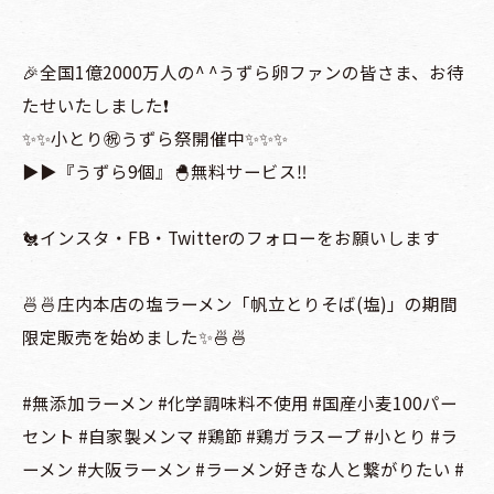
🎉全国1億2000万人の^ ^うずら卵ファンの皆さま、お待
たせいたしました❗️
✨✨小とり㊗️うずら祭開催中✨✨✨
▶️▶️『うずら9個』🐣無料サービス‼
🐔インスタ・FB・Twitterのフォローをお願いします
🍜🍜庄内本店の塩ラーメン「帆立とりそば(塩)」の期間
限定販売を始めました✨🍜🍜
#無添加ラーメン #化学調味料不使用 #国産小麦100パー
セント #自家製メンマ #鶏節 #鶏ガラスープ #小とり #ラ
ーメン #大阪ラーメン #ラーメン好きな人と繋がりたい #