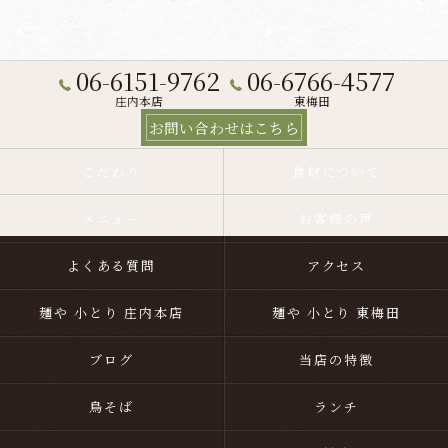
06-6151-9762
06-6766-4577
庄内本店
東梅田
お問い合わせはこちら
こだわり
食材について
メニュー
お客様の声
よくある質問
アクセス
麺や 小とり 庄内本店
麺や 小とり 東梅田
ブログ
当店の特徴
鳥そば
ランチ