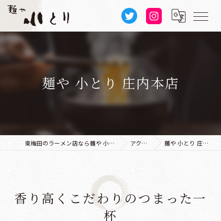
麺や 小とり 庄内本店
東梅田のラーメン店なら麺や 小とり 本店
アクセス
麺や 小とり 庄内本店
香り高くこだわりのつまった一
杯