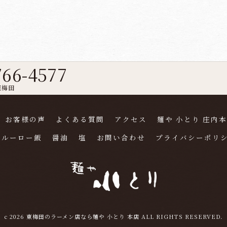
766-4577
東梅田
お客様の声
よくある質問
アクセス
麺や 小とり 庄内
ルーロー飯
醤油
塩
お問い合わせ
プライバシーポリ
c 2026 東梅田のラーメン店なら麺や 小とり 本店 ALL RIGHTS RESERVED.