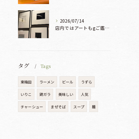
2026/07/14
店内ではアートもgご鑑賞いただけます♡♡♡
タグ
Tags
東梅田
ラーメン
ビール
うずら
いりこ
鶏ガラ
美味しい
人気
チャーシュー
まぜそば
スープ
麺