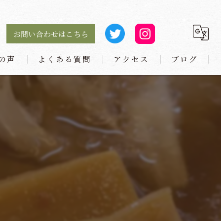
お問い合わせはこちら
の声
よくある質問
アクセス
ブログ
麺や 小とり 庄内本店
麺や 小とり 東梅田