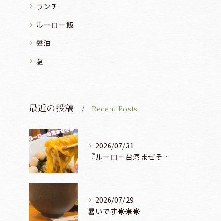
ランチ
ルーロー飯
醤油
塩
最近の投稿
Recent Posts
2026/07/31
『ルーロー台湾まぜそば』930円🍜🫧
2026/07/29
暑いです☀️☀️☀️