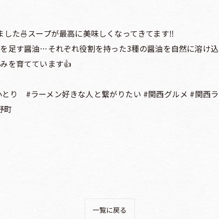
ました🍜スープが最高に美味しくなってきてます‼️
りを足す醤油…それぞれ役割を持った3種の醤油を自然に溶け込
みを育てています👍
小とり #ラーメン好きな人と繋がりたい #関西グルメ #関西ラ
野町
一覧に戻る