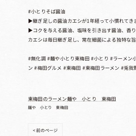
#小とりそば醤油
▶️継ぎ足しの醤油カエシが1年経って小慣れてき
▶️コクを与える醤油、塩味を引き出す醤油、香
カエシは毎日継ぎ足し、常在細菌による独特な旨
#無化調 #麺や小とり東梅田 #小とり #ラーメン
ン #梅田グルメ #東梅田 #東梅田ラーメン #兎我
東梅田のラーメン麺や 小とり 東梅田
麺や 小とり 東梅田
< 前のページ