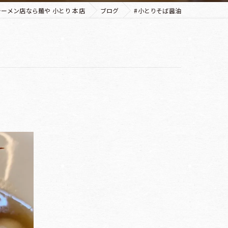
ーメン店なら麺や 小とり 本店
ブログ
#小とりそば醤油