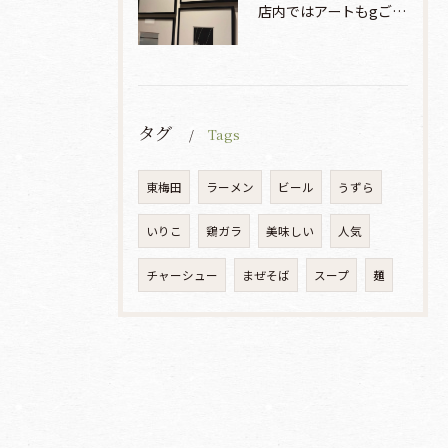
店内ではアートもgご鑑賞いただけます♡♡♡
タグ
Tags
東梅田
ラーメン
ビール
うずら
いりこ
鶏ガラ
美味しい
人気
チャーシュー
まぜそば
スープ
麺