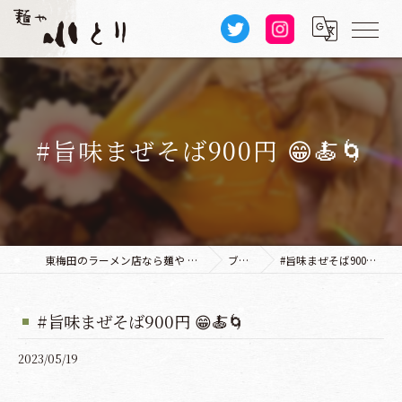
#旨味まぜそば900円 😁🍝🌀
東梅田のラーメン店なら麺や 小とり 本店
ブログ
#旨味まぜそば900円 😁🍝🌀
#旨味まぜそば900円 😁🍝🌀
2023/05/19