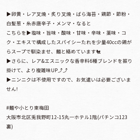
▶️卵黄・レア叉焼・炙り叉焼・ばら海苔・鶏節・節粉・
白髪葱・糸赤唐辛子・メンマ・なると
こちらを▶️塩味・旨味・酸味・甘味・辛味・薬味・コ
ク・エキスで構成したスパイシーたれを少量40ccの鶏が
らスープで馴染ませ、麺と絡めています🐔
▶️さらに、レア&エスニックな香辛料6種ブレンドを振り
掛けて、より複雑味UP⤴︎⤴︎
▶️ニンニクは不使用ですので、お気遣いは必要ございま
せん!
#麺や小とり東梅田
大阪市北区兎我野町12-15丸一ホテル1階(パチンコ123
裏)