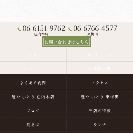
06-6151-9762
06-6766-4577
庄内本店
東梅田
お問い合わせはこちら
こだわり
食材について
メニュー
お客様の声
よくある質問
アクセス
麺や 小とり 庄内本店
麺や 小とり 東梅田
ブログ
当店の特徴
鳥そば
ランチ