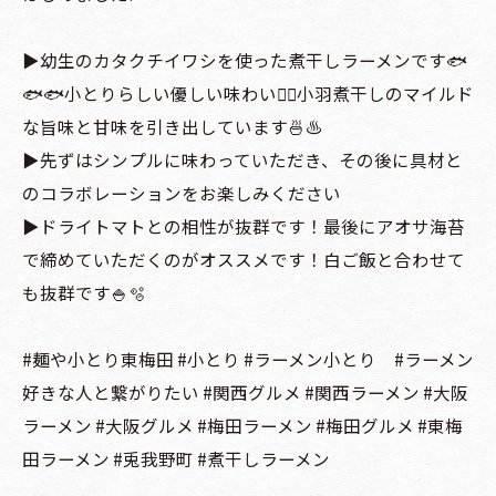
▶︎幼生のカタクチイワシを使った煮干しラーメンです🐟
🐟🐟小とりらしい優しい味わい🙆‍♂️小羽煮干しのマイルド
な旨味と甘味を引き出しています🍜♨️
▶︎先ずはシンプルに味わっていただき、その後に具材と
のコラボレーションをお楽しみください
▶︎ドライトマトとの相性が抜群です！最後にアオサ海苔
で締めていただくのがオススメです！白ご飯と合わせて
も抜群です🍚🫧
#麺や小とり東梅田 #小とり #ラーメン小とり #ラーメン
好きな人と繋がりたい #関西グルメ #関西ラーメン #大阪
ラーメン #大阪グルメ #梅田ラーメン #梅田グルメ #東梅
田ラーメン #兎我野町 #煮干しラーメン