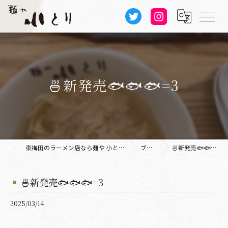
🍜新発売🐟🐟🐟=3
東梅田のラーメン店なら麺や 小とり 本店
ブログ
🍜新発売🐟🐟🐟=3
🍜新発売🐟🐟🐟=3
2025/03/14