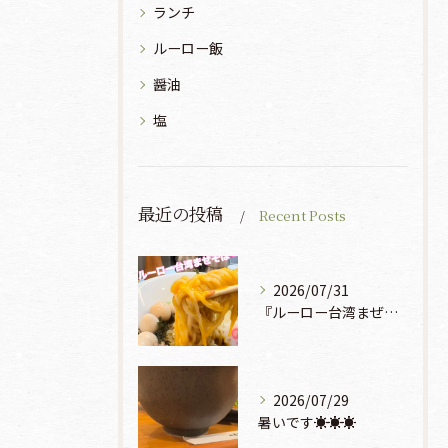
ランチ
ルーロー飯
醤油
塩
最近の投稿
Recent Posts
2026/07/31
『ルーロー台湾まぜそば』930円🍜🫧
2026/07/29
暑いです☀️☀️☀️