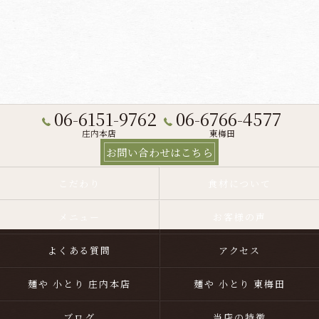
06-6151-9762
06-6766-4577
庄内本店
東梅田
お問い合わせはこちら
こだわり
食材について
メニュー
お客様の声
よくある質問
アクセス
麺や 小とり 庄内本店
麺や 小とり 東梅田
ブログ
当店の特徴