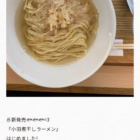
🍜新発売🐟🐟🐟=3
『小羽煮干しラーメン』
はじめました!