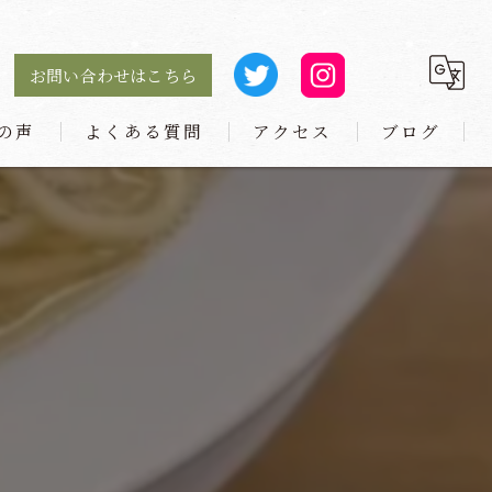
お問い合わせはこちら
の声
よくある質問
アクセス
ブログ
麺や 小とり 庄内本店
麺や 小とり 東梅田