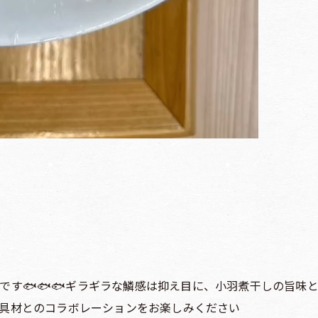
です🐟🐟🐟ギラギラな鱗感は抑え目に、小羽煮干しの旨味と
に具材とのコラボレーションをお楽しみください