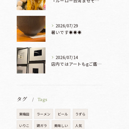
『ルーロー台湾まぜそば』930円🍜🫧
2026/07/29
暑いです☀️☀️☀️
2026/07/14
店内ではアートもgご鑑賞いただけます♡♡♡
タグ
Tags
東梅田
ラーメン
ビール
うずら
いりこ
鶏ガラ
美味しい
人気