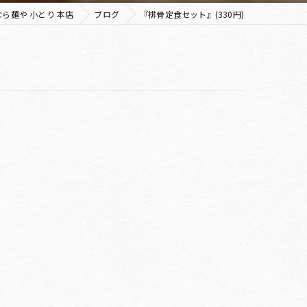
ら麺や 小とり 本店
ブログ
『排骨定食セット』(330円)