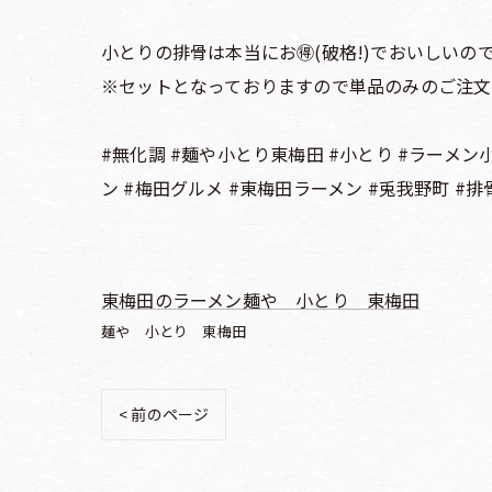
小とりの排骨は本当にお🉐(破格!)でおいしいの
※セットとなっておりますので単品のみのご注文
#無化調 #麺や小とり東梅田 #小とり #ラーメン
ン #梅田グルメ #東梅田ラーメン #兎我野町 #排
東梅田のラーメン麺や 小とり 東梅田
麺や 小とり 東梅田
< 前のページ