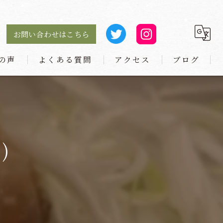
お問い合わせはこちら
の声
よくある質問
アクセス
ブログ
麺や 小とり 庄内本店
麺や 小とり 東梅田
)