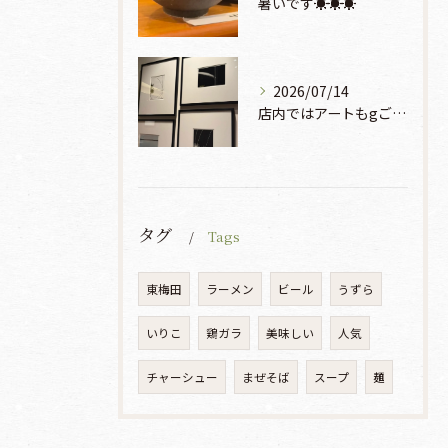
暑いです☀️☀️☀️
2026/07/14
店内ではアートもgご鑑賞いただけます♡♡♡
タグ
Tags
東梅田
ラーメン
ビール
うずら
いりこ
鶏ガラ
美味しい
人気
チャーシュー
まぜそば
スープ
麺