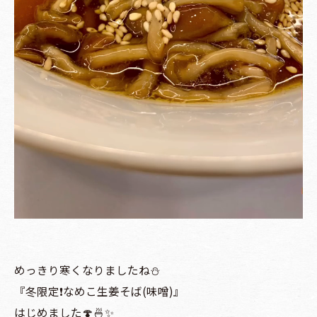
めっきり寒くなりましたね⛄️
『冬限定❗️なめこ生姜そば(味噌)』
はじめました🍄🍜✨