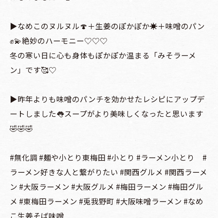
▶️なめこのヌルヌル🍄＋生姜のぽかぽか☀️＋味噌のパン
✊💫絶妙のハーモニー♡♡♡
冬の寒い日に心も身体もぽかぽか温まる「みそラーメ
ン」です🥰♡
▶️昨年よりも味噌のパンチを効かせたレシピにアップデ
ートしました👅スープがより美味しくなったと思います
🤣🤣🤣
#無化調 #麺や小とり東梅田 #小とり #ラーメン小とり #
ラーメン好きな人と繋がりたい #関西グルメ #関西ラーメ
ン #大阪ラーメン #大阪グルメ #梅田ラーメン #梅田グル
メ #東梅田ラーメン #兎我野町 #大阪味噌ラーメン #なめ
こ生姜そば味噌