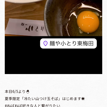
本日6/5より🐣
夏季限定「冷たい山つけ玉そば」はじめます☀️
#ねばねば好きな人と繋がりたい