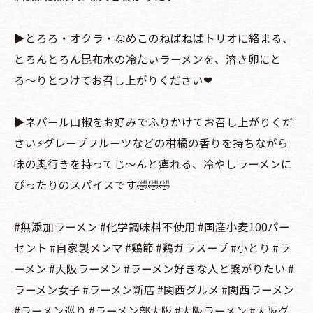
▶️とろろ・オクラ・なめこのねばねばトリオに絡まる、
とろんとろん昆布水の冷たいラーメンを、溶き卵にと
ろ〜りとつけてお召し上がりください❤︎
▶️ネパール山椒をお好みでふりかけてお召し上がりくだ
さい⚡️グレープフルーツなどの柑橘の香りを持ちながら
味の奥行きを持ってじ〜んと痺れる、冷やしラーメンに
ぴったりのスパイスです🤣🤣🤣
#無添加ラーメン #化学調味料不使用 #国産小麦100パー
セント #自家製メンマ #鶏節 #鶏ガラスープ #小とり #ラ
ーメン #大阪ラーメン #ラーメン好きな人と繋がりたい #
ラーメン女子 #ラーメン新店 #関西グルメ #関西ラーメン
#ラーメン巡り #ラーメン部大阪 #大阪ラーメン #大阪グ