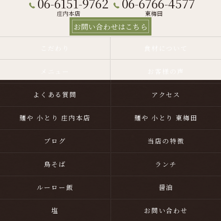
06-6151-9762
06-6766-4577
庄内本店
東梅田
お問い合わせはこちら
こだわり
食材について
メニュー
お客様の声
よくある質問
アクセス
麺や 小とり 庄内本店
麺や 小とり 東梅田
ブログ
当店の特徴
鳥そば
ランチ
ルーロー飯
醤油
塩
お問い合わせ