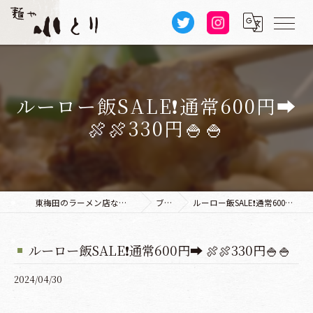
ルーロー飯SALE❗️通常600円➡️
🍖🍖330円🍚🍚
東梅田のラーメン店なら麺や 小とり 本店
ブログ
ルーロー飯SALE❗️通常600円➡️ 🍖🍖330円🍚🍚
ルーロー飯SALE❗️通常600円➡️ 🍖🍖330円🍚🍚
2024/04/30