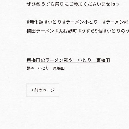
ぜひ😆うずら祭りにご参加くださいませ🙌✨
#無化調 #小とり #ラーメン小とり #ラーメン好き
梅田ラーメン #兎我野町 #うずら9個 #小とり
東梅田のラーメン麺や 小とり 東梅田
麺や 小とり 東梅田
< 前のページ