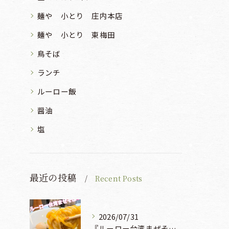
麺や 小とり 庄内本店
麺や 小とり 東梅田
鳥そば
ランチ
ルーロー飯
醤油
塩
最近の投稿
Recent Posts
2026/07/31
『ルーロー台湾まぜそば』930円🍜🫧