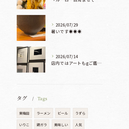
2026/07/29
暑いです☀️☀️☀️
2026/07/14
店内ではアートもgご鑑賞いただけます♡♡♡
タグ
Tags
東梅田
ラーメン
ビール
うずら
いりこ
鶏ガラ
美味しい
人気