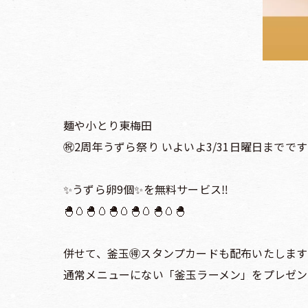
麺や小とり東梅田
㊗️2周年うずら祭り いよいよ3/31日曜日までです
✨うずら卵9個✨を無料サービス‼️
🐣🥚🐣🥚🐣🥚🐣🥚🐣🥚🐣
併せて、釜玉🉐スタンプカードも配布いたします
通常メニューにない「釜玉ラーメン」をプレゼント