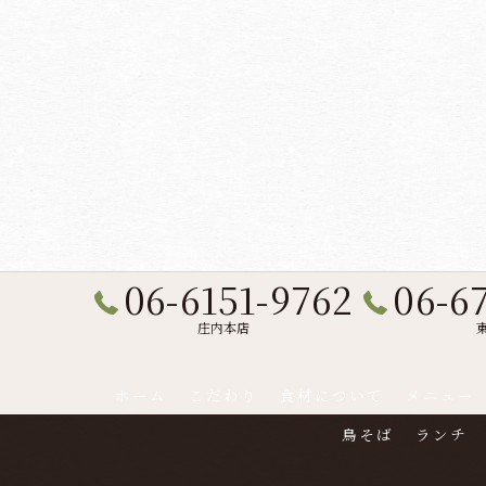
06-6151-9762
06-6
庄内本店
ホーム
こだわり
食材について
メニュー
鳥そば
ランチ