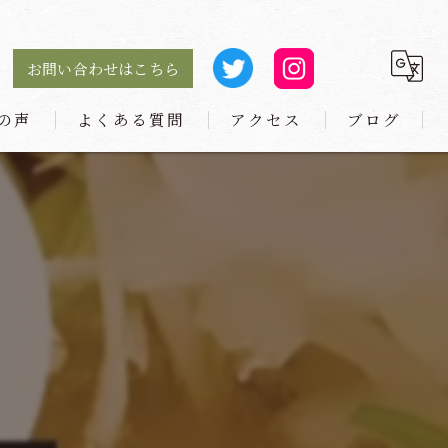
お問い合わせはこちら
の声
よくある質問
アクセス
ブログ
麺や 小とり 庄内本店
麺や 小とり 東梅田