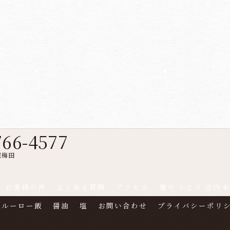
766-4577
東梅田
お客様の声
よくある質問
アクセス
麺や 小とり 庄内
ルーロー飯
醤油
塩
お問い合わせ
プライバシーポリ