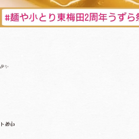
🎉✨
🎁👍