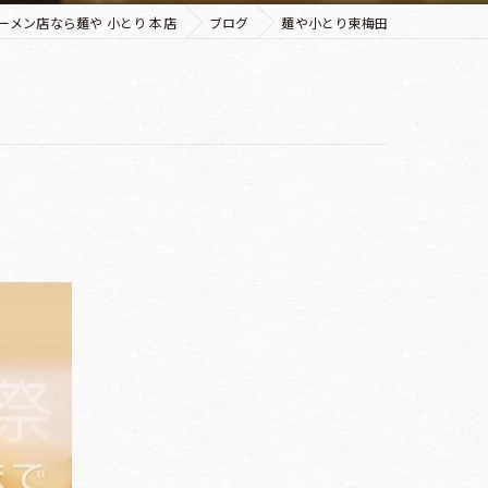
ーメン店なら麺や 小とり 本店
ブログ
麺や小とり東梅田