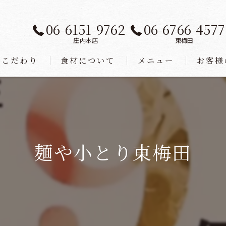
06-6151-9762
06-6766-4577
庄内本店
東梅田
こだわり
食材について
メニュー
お客様
麺や小とり東梅田