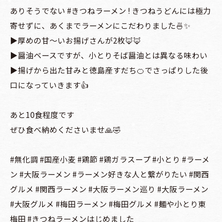
ありそうでない #きつねラーメン ! きつねうどんには極力
寄せずに、あくまでラーメンにこだわりました🍜✨
▶️厚めの甘〜いお揚げさんが2枚🦊🦊
▶️醤油ベースですが、小とりそば醤油とは異なる味わい
▶️揚げから出た甘みと徳島産すだち🍊でさっぱりした後
口になっていきます👍
あと10食程度です
ぜひ食べ納めくださいませ🙏🤣
#無化調 #国産小麦 #鶏節 #鶏ガラスープ #小とり #ラーメ
ン #大阪ラーメン #ラーメン好きな人と繋がりたい #関西
グルメ #関西ラーメン #大阪ラーメン巡り #大阪ラーメン
#大阪グルメ #梅田ラーメン #梅田グルメ #麺や小とり東
梅田 #きつねラーメンはじめました