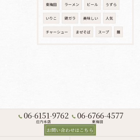
東梅田
ラーメン
ビール
うずら
いりこ
鶏ガラ
美味しい
人気
チャーシュー
まぜそば
スープ
麺
06-6151-9762
06-6766-4577
庄内本店
東梅田
お問い合わせはこちら