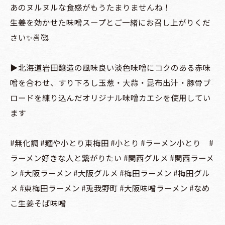
あのヌルヌルな食感がもうたまりませんね！
生姜を効かせた味噌スープとご一緒にお召し上がりくだ
さい✨🍜🥰
▶️北海道岩田醸造の風味良い淡色味噌にコクのある赤味
噌を合わせ、すり下ろし玉葱・大蒜・昆布出汁・豚骨ブ
ロードを練り込んだオリジナル味噌カエシを使用してい
ます
#無化調 #麺や小とり東梅田 #小とり #ラーメン小とり #
ラーメン好きな人と繋がりたい #関西グルメ #関西ラーメ
ン #大阪ラーメン #大阪グルメ #梅田ラーメン #梅田グル
メ #東梅田ラーメン #兎我野町 #大阪味噌ラーメン #なめ
こ生姜そば味噌