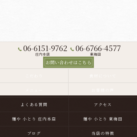
06-6151-9762
06-6766-4577
庄内本店
東梅田
お問い合わせはこちら
こだわり
食材について
メニュー
お客様の声
よくある質問
アクセス
麺や 小とり 庄内本店
麺や 小とり 東梅田
ブログ
当店の特徴