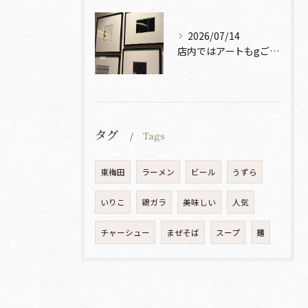
2026/07/14
店内ではアートもgご鑑賞いただけます♡♡♡
タグ
Tags
東梅田
ラーメン
ビール
うずら
いりこ
鶏ガラ
美味しい
人気
チャーシュー
まぜそば
スープ
麺