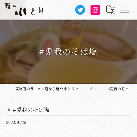
#兎我のそば塩
東梅田のラーメン店なら麺や 小とり 本店
ブログ
#兎我のそば塩
#兎我のそば塩
2023/10/26