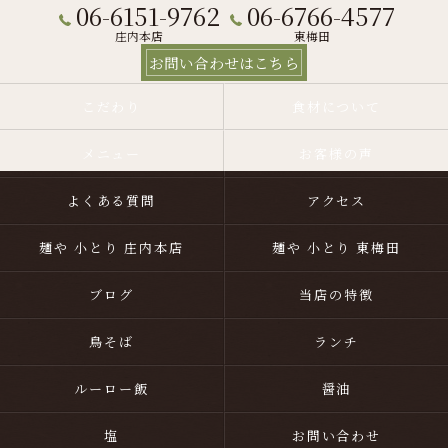
06-6151-9762
06-6766-4577
庄内本店
東梅田
お問い合わせはこちら
こだわり
食材について
メニュー
お客様の声
よくある質問
アクセス
麺や 小とり 庄内本店
麺や 小とり 東梅田
ブログ
当店の特徴
鳥そば
ランチ
ルーロー飯
醤油
塩
お問い合わせ