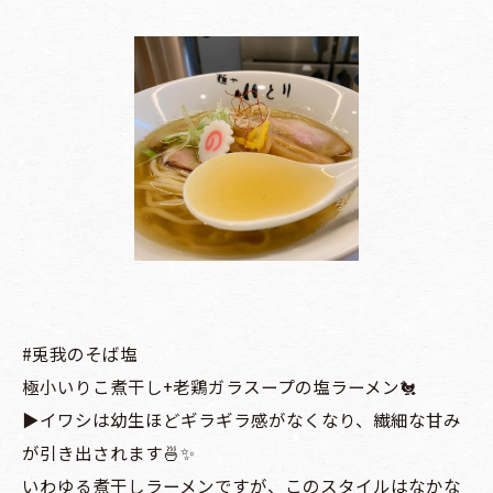
#兎我のそば塩
極小いりこ煮干し+老鶏ガラスープの塩ラーメン🐔
▶️イワシは幼生ほどギラギラ感がなくなり、繊細な甘み
が引き出されます🍜✨
いわゆる煮干しラーメンですが、このスタイルはなかな