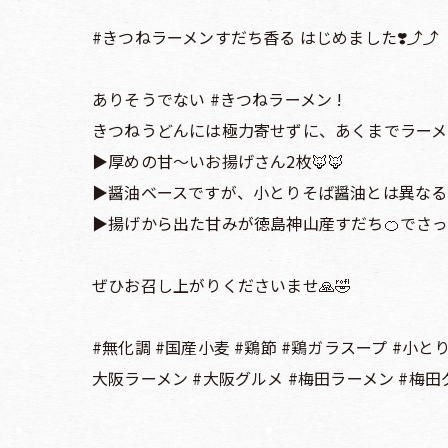
#きつねラーメンすだち香る はじめました❣️⤴︎⤴︎
ありそうでない #きつねラーメン !
きつねうどんには極力寄せずに、あくまでラーメ
▶️厚めの甘〜いお揚げさん2枚🦊🦊
▶️醤油ベースですが、小とりそば醤油とは異な
▶️揚げから出た甘みが徳島神山産すだち🍊でさ
ぜひお召し上がりくださいませ🙏🤣
#無化調 #国産小麦 #鶏節 #鶏ガラスープ #小と
大阪ラーメン #大阪グルメ #梅田ラーメン #梅