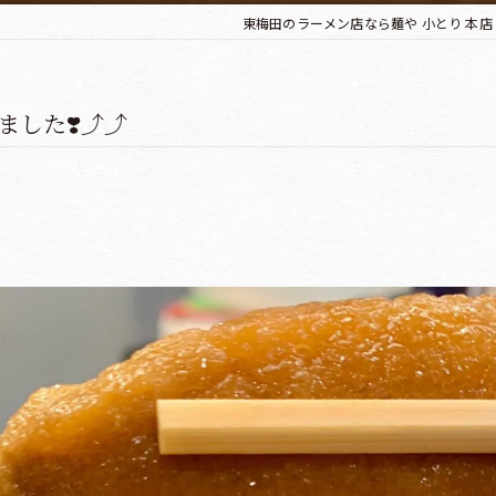
東梅田のラーメン店なら麺や 小とり 本店
た❣️⤴︎⤴︎