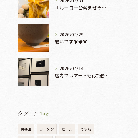
2026/07/31
『ルーロー台湾まぜそば』930円🍜🫧
2026/07/29
暑いです☀️☀️☀️
2026/07/14
店内ではアートもgご鑑賞いただけます♡♡♡
タグ
Tags
東梅田
ラーメン
ビール
うずら