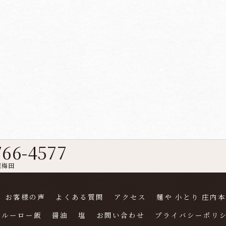
766-4577
東梅田
お客様の声
よくある質問
アクセス
麺や 小とり 庄内
ルーロー飯
醤油
塩
お問い合わせ
プライバシーポリ