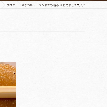
ブログ
#きつねラーメンすだち香る はじめました❣️⤴︎⤴︎