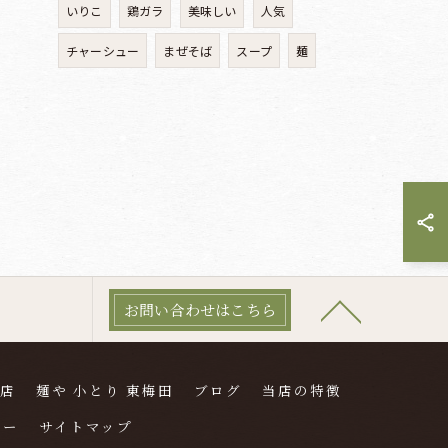
いりこ
鶏ガラ
美味しい
人気
チャーシュー
まぜそば
スープ
麺
お問い合わせはこちら
本店
麺や 小とり 東梅田
ブログ
当店の特徴
シー
サイトマップ