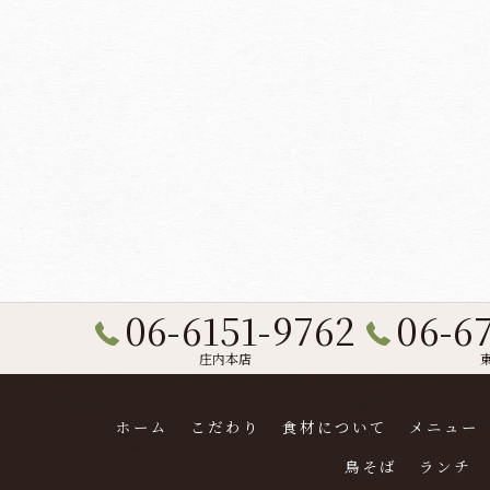
06-6151-9762
06-6
庄内本店
ホーム
こだわり
食材について
メニュー
鳥そば
ランチ