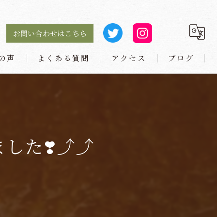
お問い合わせはこちら
の声
よくある質問
アクセス
ブログ
麺や 小とり 庄内本店
麺や 小とり 東梅田
た❣️⤴︎⤴︎