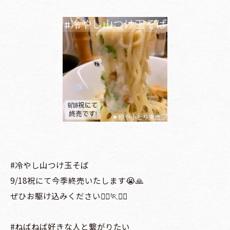
#冷やし山つけ玉そば
9/18祝にて今季終売いたします😭🙏
ぜひお駆け込みください🏃‍♀️🏃🏃‍♂️
#ねばねば好きな人と繋がりたい