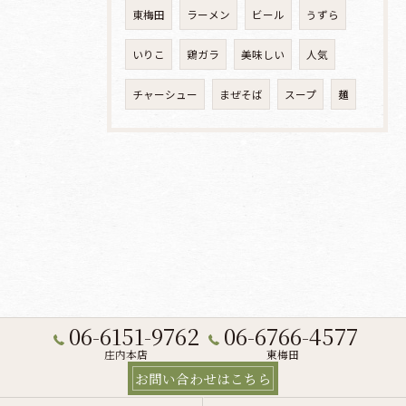
東梅田
ラーメン
ビール
うずら
いりこ
鶏ガラ
美味しい
人気
チャーシュー
まぜそば
スープ
麺
06-6151-9762
06-6766-4577
庄内本店
東梅田
お問い合わせはこちら