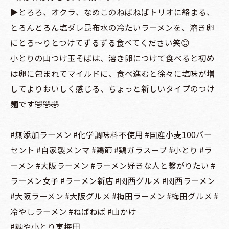
▶️とろろ、オクラ、なめこのねばねばトリオに絡まる、
とろんとろん塩ダレ昆布水の冷たいラーメンを、溶き卵
にとろ〜りとつけてずるずる食べてください笑😊
小とりの山つけ玉そばは、溶き卵につけて食べると初め
は卵に包まれてマイルドに、食べ進むと徐々に塩味が増
してよりおいしく感じる、ちょっと新しいタイプのつけ
麺です🤣🤣🤣
#無添加ラーメン #化学調味料不使用 #国産小麦100パー
セント #自家製メンマ #鶏節 #鶏ガラスープ #小とり #ラ
ーメン #大阪ラーメン #ラーメン好きな人と繋がりたい #
ラーメン女子 #ラーメン新店 #関西グルメ #関西ラーメン
#大阪ラーメン #大阪グルメ #梅田ラーメン #梅田グルメ #
冷やしラーメン #ねばねば #山かけ
#麺や小とり東梅田