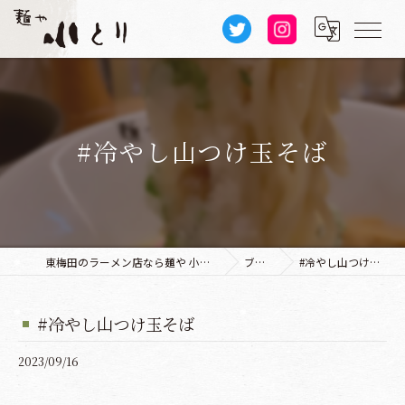
#冷やし山つけ玉そば
東梅田のラーメン店なら麺や 小とり 本店
ブログ
#冷やし山つけ玉そば
#冷やし山つけ玉そば
2023/09/16