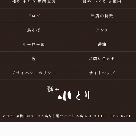
麺や 小とり 庄内本店
麺や 小とり 東梅田
ブログ
当店の特徴
鳥そば
ランチ
ルーロー飯
醤油
塩
お問い合わせ
プライバシーポリシー
サイトマップ
c 2026 東梅田のラーメン店なら麺や 小とり 本店 ALL RIGHTS RESERVED.