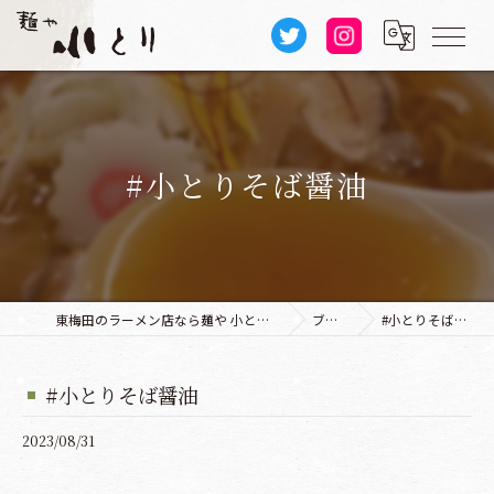
#小とりそば醤油
東梅田のラーメン店なら麺や 小とり 本店
ブログ
#小とりそば醤油
#小とりそば醤油
2023/08/31