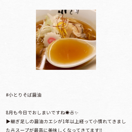
#小とりそば醤油
8月も今日でおしまいですね☀️🍜✨
▶️継ぎ足しの醤油カエシが1年以上経って小慣れてきまし
た🍜スープが最高に美味しくなってきてます‼️