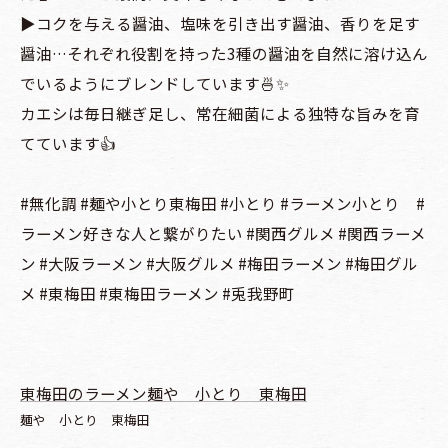
▶️コクを与える醤油、塩味を引き出す醤油、香りを足す
醤油…それぞれ役割を持った3種の醤油を自然に溶け込ん
でいるようにブレンドしています🍜✨
カエシは毎日継ぎ足し、常在細菌による独特な旨みを育
てています👍
#無化調 #麺や小とり東梅田 #小とり #ラーメン小とり #
ラーメン好きな人と繋がりたい #関西グルメ #関西ラーメ
ン #大阪ラーメン #大阪グルメ #梅田ラーメン #梅田グル
メ #東梅田 #東梅田ラーメン #兎我野町
東梅田のラーメン麺や 小とり 東梅田
麺や 小とり 東梅田