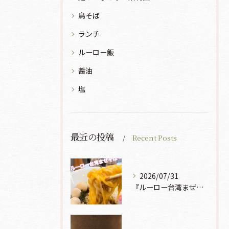
鳥そば
ランチ
ルーロー飯
醤油
塩
最近の投稿
Recent Posts
2026/07/31
『ルーロー台湾まぜそば』930円🍜🫧