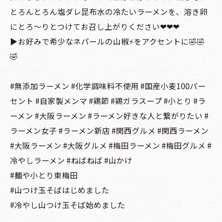
とろんとろん塩ダレ昆布水の冷たいラーメンを、溶き卵
にとろ〜りとつけてお召し上がりください❤︎❤︎❤︎
▶️お好みで希少なネパールの山椒⚡️をアクセントに🤣🤣
🤣
#無添加ラーメン #化学調味料不使用 #国産小麦100パー
セント #自家製メンマ #鶏節 #鶏ガラスープ #小とり #ラ
ーメン #大阪ラーメン #ラーメン好きな人と繋がりたい #
ラーメン女子 #ラーメン新店 #関西グルメ #関西ラーメン
#大阪ラーメン #大阪グルメ #梅田ラーメン #梅田グルメ #
冷やしラーメン #ねばねば #山かけ
#麺や小とり東梅田
#山つけ玉そばはじめました
#冷やし山つけ玉そば始めました