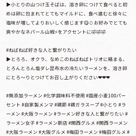
▶️小とりの山つけ玉そばは、溶き卵につけて食べると初
めは卵に包まれてとてもマイルドに、食べ進むと徐々に
塩味が増してよりおいしく感じます😋🥚お好みでとても
爽やかなネパール山椒⚡️をアクセントに🤣🤣🤣
#ねばねば好きな人と繋がりたい
▶️とろろ、オクラ、なめこのねばねばトリオに絡まる、
とろんとろん塩ダレ昆布水の冷たいラーメンを、溶き卵
にとろ〜りとつけてお召し上がりください❤︎❤︎❤︎
#無添加ラーメン #化学調味料不使用 #国産小麦100パー
セント #自家製メンマ #鶏節 #鶏ガラスープ #小とり #ラ
ーメン #大阪ラーメン #ラーメン好きな人と繋がりたい #
ラーメン女子 #ラーメン新店 #関西グルメ #関西ラーメン
#大阪ラーメン #大阪グルメ #梅田ラーメン #梅田グルメ #