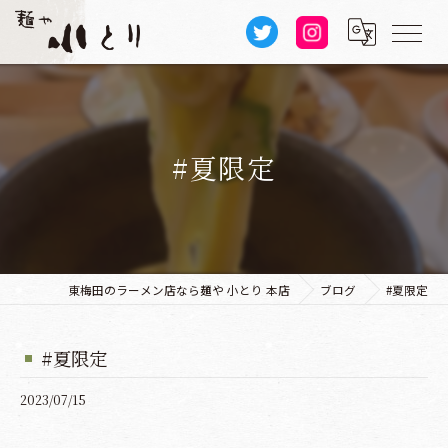
#夏限定
東梅田のラーメン店なら麺や 小とり 本店
ブログ
#夏限定
#夏限定
2023/07/15