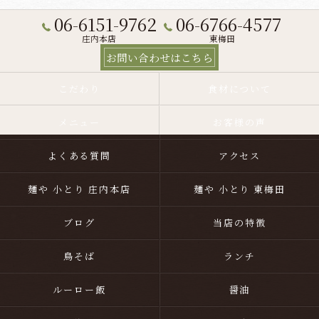
06-6151-9762
06-6766-4577
庄内本店
東梅田
お問い合わせはこちら
こだわり
食材について
メニュー
お客様の声
よくある質問
アクセス
麺や 小とり 庄内本店
麺や 小とり 東梅田
ブログ
当店の特徴
鳥そば
ランチ
ルーロー飯
醤油