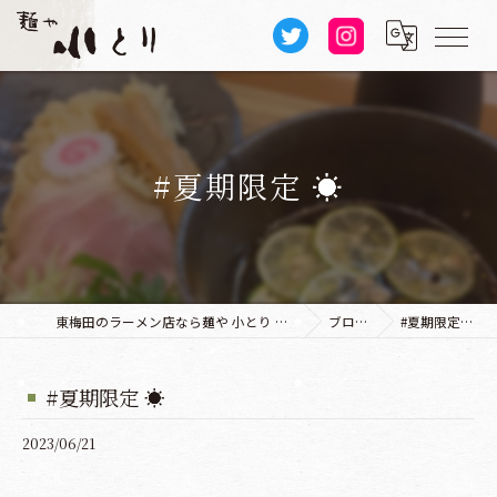
#夏期限定 ☀️
東梅田のラーメン店なら麺や 小とり 本店
ブログ
#夏期限定 ☀️
#夏期限定 ☀️
2023/06/21