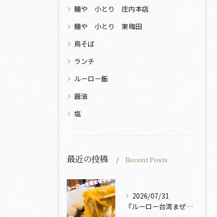
麺や 小とり 庄内本店
麺や 小とり 東梅田
鳥そば
ランチ
ルーロー飯
醤油
塩
最近の投稿
Recent Posts
2026/07/31
『ルーロー台湾まぜそば』930円🍜🫧