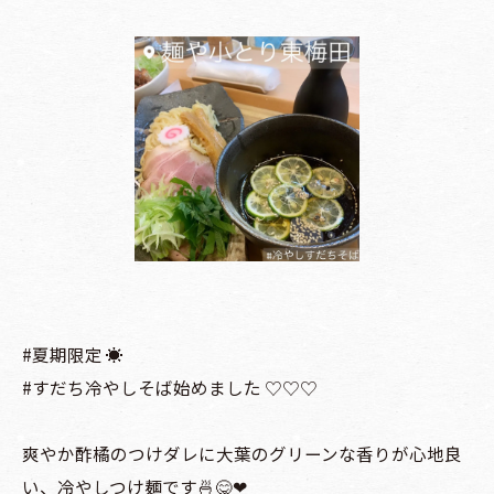
#夏期限定 ☀️
#すだち冷やしそば始めました ♡♡♡
爽やか酢橘のつけダレに大葉のグリーンな香りが心地良
い、冷やしつけ麺です🍜😋❤︎