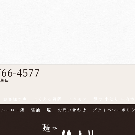
766-4577
東梅田
お客様の声
よくある質問
アクセス
麺や 小とり 庄内
ルーロー飯
醤油
塩
お問い合わせ
プライバシーポリ