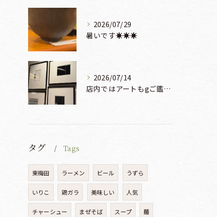
2026/07/29
暑いです☀️☀️☀️
2026/07/14
店内ではアートもgご鑑賞いただけます♡♡♡
タグ
Tags
東梅田
ラーメン
ビール
うずら
いりこ
鶏ガラ
美味しい
人気
チャーシュー
まぜそば
スープ
麺