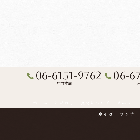
06-6151-9762
06-6
庄内本店
ホーム
こだわり
食材について
メニュー
鳥そば
ランチ