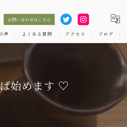
お問い合わせはこちら
の声
よくある質問
アクセス
ブログ
麺や 小とり 庄内本店
麺や 小とり 東梅田
そば始めます ♡