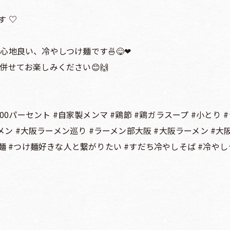
す ♡
地良い、冷やしつけ麺です🍜😋❤︎
併せてお楽しみください😊🙌
00パーセント #自家製メンマ #鶏節 #鶏ガラスープ #小とり
ーメン #大阪ラーメン巡り #ラーメン部大阪 #大阪ラーメン #大
麺 #つけ麺好きな人と繋がりたい #すだち冷やしそば #冷やし