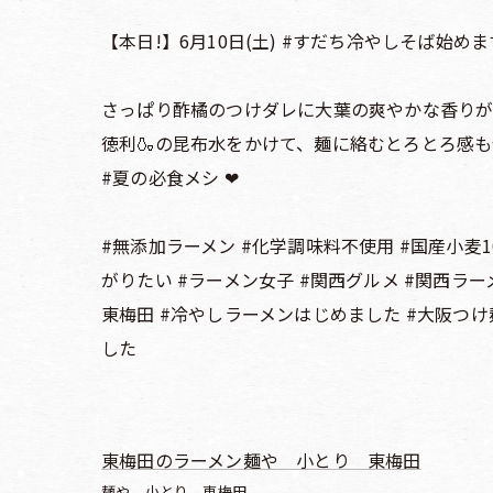
【本日!】6月10日(土) #すだち冷やしそば始めま
さっぱり酢橘のつけダレに大葉の爽やかな香りが心
徳利🍶の昆布水をかけて、麺に絡むとろとろ感も
#夏の必食メシ ❤︎
#無添加ラーメン #化学調味料不使用 #国産小麦1
がりたい #ラーメン女子 #関西グルメ #関西ラ
東梅田 #冷やしラーメンはじめました #大阪つけ
した
東梅田のラーメン麺や 小とり 東梅田
麺や 小とり 東梅田