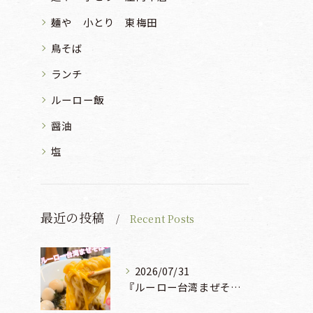
麺や 小とり 東梅田
鳥そば
ランチ
ルーロー飯
醤油
塩
最近の投稿
Recent Posts
2026/07/31
『ルーロー台湾まぜそば』930円🍜🫧