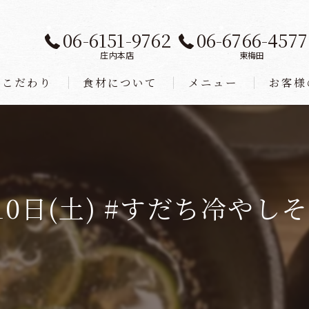
06-6151-9762
06-6766-4577
庄内本店
東梅田
こだわり
食材について
メニュー
お客様
10日(土) #すだち冷やし