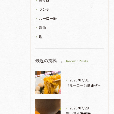
鳥そば
ランチ
ルーロー飯
醤油
塩
最近の投稿
Recent Posts
2026/07/31
『ルーロー台湾まぜそば』930円🍜🫧
2026/07/29
暑いです☀️☀️☀️