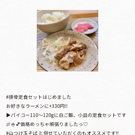
#排骨定食セットはじめました
お好きなラーメンに+330円‼︎
▶️パイコー110〜120gに白ご飯、小皿の定食セットです
🍖🍚💕価格めっちゃ頑張りましたっ♡
#山つけ玉そば と併せていただくのもオススメです!!