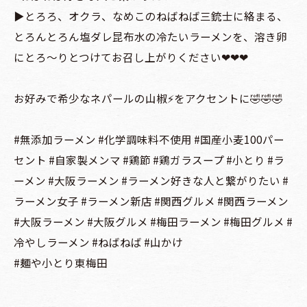
▶️とろろ、オクラ、なめこのねばねば三銃士に絡まる、
とろんとろん塩ダレ昆布水の冷たいラーメンを、溶き卵
にとろ〜りとつけてお召し上がりください❤︎❤︎❤︎
お好みで希少なネパールの山椒⚡️をアクセントに🤣🤣🤣
#無添加ラーメン #化学調味料不使用 #国産小麦100パー
セント #自家製メンマ #鶏節 #鶏ガラスープ #小とり #ラ
ーメン #大阪ラーメン #ラーメン好きな人と繋がりたい #
ラーメン女子 #ラーメン新店 #関西グルメ #関西ラーメン
#大阪ラーメン #大阪グルメ #梅田ラーメン #梅田グルメ #
冷やしラーメン #ねばねば #山かけ
#麺や小とり東梅田