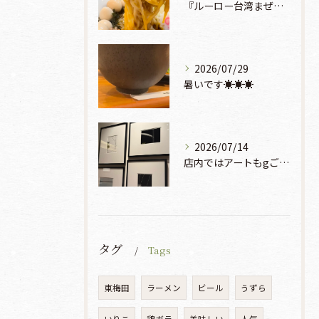
『ルーロー台湾まぜそば』930円🍜🫧
2026/07/29
暑いです☀️☀️☀️
2026/07/14
店内ではアートもgご鑑賞いただけます♡♡♡
タグ
Tags
東梅田
ラーメン
ビール
うずら