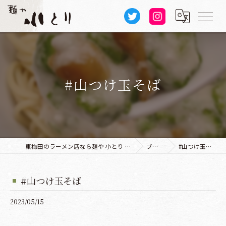
#山つけ玉そば
東梅田のラーメン店なら麺や 小とり 本店
ブログ
#山つけ玉そば
#山つけ玉そば
2023/05/15