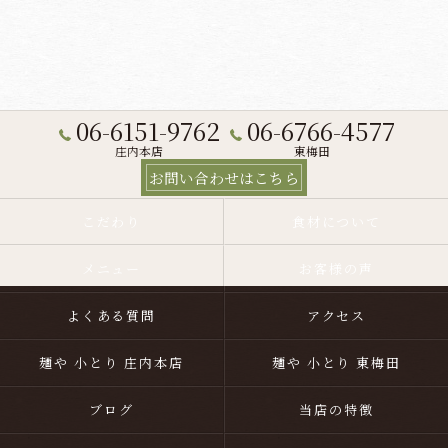
06-6151-9762
06-6766-4577
庄内本店
東梅田
お問い合わせはこちら
こだわり
食材について
メニュー
お客様の声
よくある質問
アクセス
麺や 小とり 庄内本店
麺や 小とり 東梅田
ブログ
当店の特徴