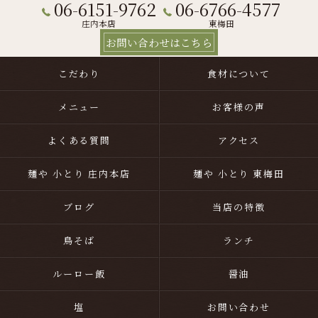
06-6151-9762
06-6766-4577
庄内本店
東梅田
お問い合わせはこちら
こだわり
食材について
メニュー
お客様の声
よくある質問
アクセス
麺や 小とり 庄内本店
麺や 小とり 東梅田
ブログ
当店の特徴
鳥そば
ランチ
ルーロー飯
醤油
塩
お問い合わせ