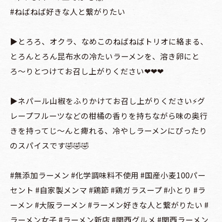
#ねばねば好きな人と繋がりたい
▶️とろろ、オクラ、なめこのねばねばトリオに絡まる、
とろんとろん昆布水の冷たいラーメンを、溶き卵にと
ろ〜りとつけてお召し上がりください❤︎❤︎❤︎
▶️ネパール山椒をふりかけてお召し上がりください⚡️グ
レープフルーツなどの柑橘の香りを持ちながら味の奥行
きを持ってじ〜んと痺れる、冷やしラーメンにぴったり
のスパイスです🤣🤣🤣
#無添加ラーメン #化学調味料不使用 #国産小麦100パー
セント #自家製メンマ #鶏節 #鶏ガラスープ #小とり #ラ
ーメン #大阪ラーメン #ラーメン好きな人と繋がりたい #
ラーメン女子 #ラーメン新店 #関西グルメ #関西ラーメン