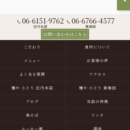
06-6151-9762
06-6766-4577
庄内本店
東梅田
お問い合わせはこちら
こだわり
食材について
メニュー
お客様の声
よくある質問
アクセス
麺や 小とり 庄内本店
麺や 小とり 東梅田
ブログ
当店の特徴
鳥そば
ランチ
ルーロー飯
醤油