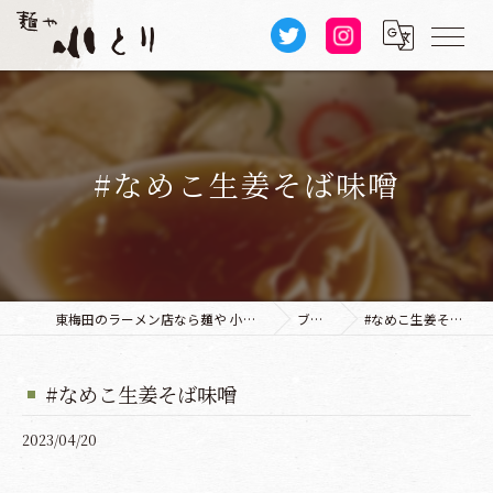
#なめこ生姜そば味噌
東梅田のラーメン店なら麺や 小とり 本店
ブログ
#なめこ生姜そば味噌
#なめこ生姜そば味噌
2023/04/20