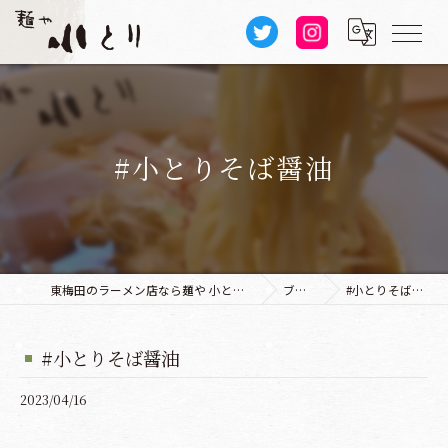
#小とりそば醤油
東梅田のラーメン店なら麺や 小とり 本店
ブログ
#小とりそば醤油
#小とりそば醤油
2023/04/16