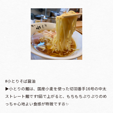
#小とりそば醤油
▶️小とりの麺は、国産小麦を使った切羽番手16号の中太
ストレート麺です❗️茹で上がると、もちもちぷりぷりのめ
っちゃ心地よい食感が特徴です🍜✨