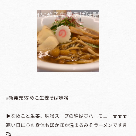
#新発売❗️なめこ生姜そば味噌
▶️なめこと生姜、味噌スープの絶妙♡ハーモニー🍄🍄🍄
寒い日に心も身体もぽかぽか温まるみそラーメンです🍜
🥰