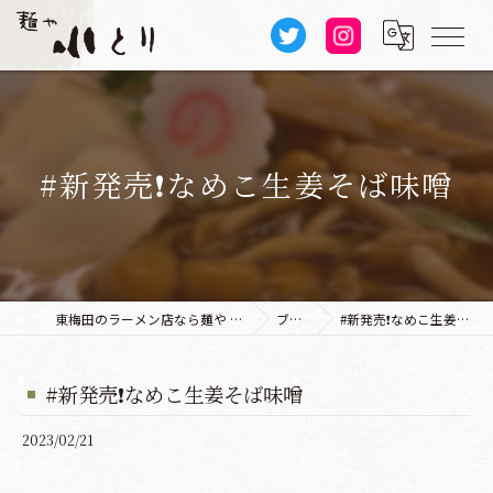
#新発売❗️なめこ生姜そば味噌
東梅田のラーメン店なら麺や 小とり 本店
ブログ
#新発売❗️なめこ生姜そば味噌
#新発売❗️なめこ生姜そば味噌
2023/02/21