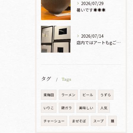
2026/07/29
暑いです☀️☀️☀️
2026/07/14
店内ではアートもgご鑑賞いただけます♡♡♡
タグ
Tags
東梅田
ラーメン
ビール
うずら
いりこ
鶏ガラ
美味しい
人気
チャーシュー
まぜそば
スープ
麺