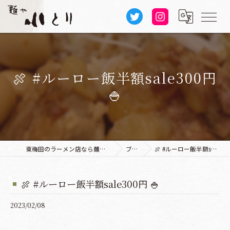
🍖 #ルーロー飯半額sale300円
🍚
東梅田のラーメン店なら麺や 小とり 本店
ブログ
🍖 #ルーロー飯半額sale300円 🍚
🍖 #ルーロー飯半額sale300円 🍚
2023/02/08