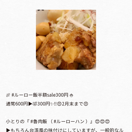
🍖 #ルーロー飯半額sale300円 🍚
通常600円▶️🤣300円✨‼️😍2月末まで😍
小とりの『 #魯肉飯 （ #ルーローハン ）』😍😍😍
▶️もちろん台湾風の味付けにしていますが、一般的なル