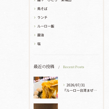
鳥そば
ランチ
ルーロー飯
醤油
塩
最近の投稿
Recent Posts
2026/07/31
『ルーロー台湾まぜそば』930円🍜🫧