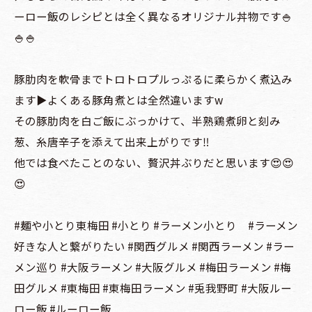
ーロー飯のレシピとは全く異なるオリジナル丼物です🍚
🍚🍚
豚肋肉を軟骨までトロトロプルっぷるに柔らかく煮込み
ます▶️よくある豚角煮とは全然違いますw
その豚肋肉を白ご飯にぶっかけて、半熟鶏煮卵と刻み
葱、糸唐辛子を添えて出来上がりです‼️
他では食べたことのない、贅沢丼ぶりだと思います😍😍
😍
#麺や小とり東梅田 #小とり #ラーメン小とり #ラーメン
好きな人と繋がりたい #関西グルメ #関西ラーメン #ラー
メン巡り #大阪ラーメン #大阪グルメ #梅田ラーメン #梅
田グルメ #東梅田 #東梅田ラーメン #兎我野町 #大阪ルー
ロー飯 #ルーロー飯