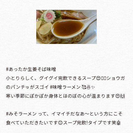
#あったか生姜そば味噌
小とりらしく、グイグイ完飲できるスープ😍✌🏻ショウガ
のパンチ🤜がスゴイ #味噌ラーメン 🥰🍜✨
寒い季節にぽかぽか身体とほのぼの心が温まります😍🙌
#みそラーメン って、イマイチだなあ〜という方にこそ
食べていただきたいです😊スープ完飲!タイプです笑🤖