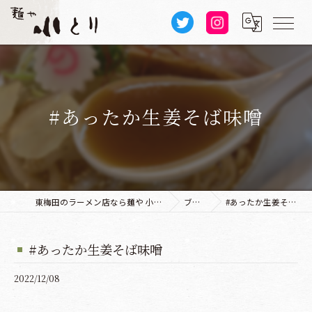
#あったか生姜そば味噌
東梅田のラーメン店なら麺や 小とり 本店
ブログ
#あったか生姜そば味噌
#あったか生姜そば味噌
2022/12/08