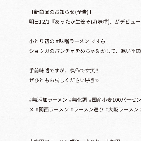
【新商品のお知らせ(予告)】
明日12/1『あったか生姜そば(味噌)』がデビュー
小とり初の #味噌ラーメン です🍜
ショウガのパンチ🤜をめちゃ効かして、寒い季節
手前味噌ですが、傑作です笑‼️
ぜひともお試しください🤣🍜✨
#無添加ラーメン #無化調 #国産小麦100パーセ
メ #関西ラーメン #ラーメン巡り #大阪ラーメン 