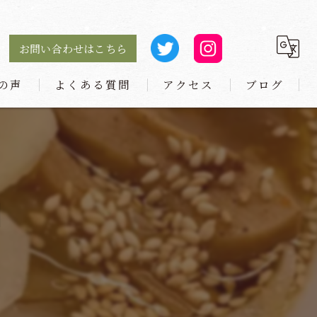
お問い合わせはこちら
の声
よくある質問
アクセス
ブログ
麺や 小とり 庄内本店
麺や 小とり 東梅田
】