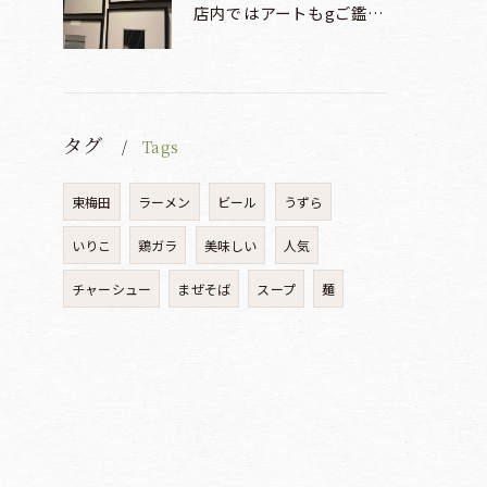
店内ではアートもgご鑑賞いただけます♡♡♡
タグ
Tags
東梅田
ラーメン
ビール
うずら
いりこ
鶏ガラ
美味しい
人気
チャーシュー
まぜそば
スープ
麺