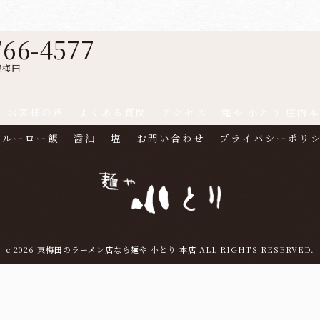
766-4577
東梅田
お客様の声
よくある質問
アクセス
麺や 小とり 庄内
ルーロー飯
醤油
塩
お問い合わせ
プライバシーポリ
c 2026 東梅田のラーメン店なら麺や 小とり 本店 ALL RIGHTS RESERVED.