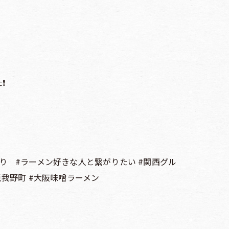
️
とり #ラーメン好きな人と繋がりたい #関西グル
#兎我野町 #大阪味噌ラーメン