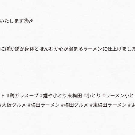
いたします㊗️🎉
にぽかぽか身体とほんわか心が温まるラーメンに仕上げました❗
ント #鶏ガラスープ #麺や小とり東梅田 #小とり #ラーメン小
#大阪グルメ #梅田ラーメン #梅田グルメ #東梅田ラーメン 