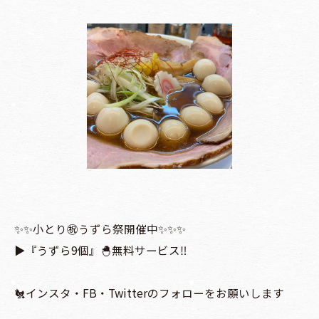
✨✨小とり㊗️うずら祭開催中✨✨✨
▶️『うずら9個』🐣無料サービス‼
🐔インスタ・FB・Twitterのフォローをお願いします