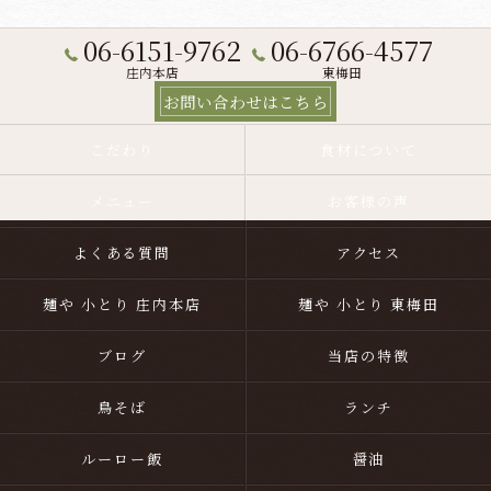
06-6151-9762
06-6766-4577
庄内本店
東梅田
お問い合わせはこちら
こだわり
食材について
メニュー
お客様の声
よくある質問
アクセス
麺や 小とり 庄内本店
麺や 小とり 東梅田
ブログ
当店の特徴
鳥そば
ランチ
ルーロー飯
醤油