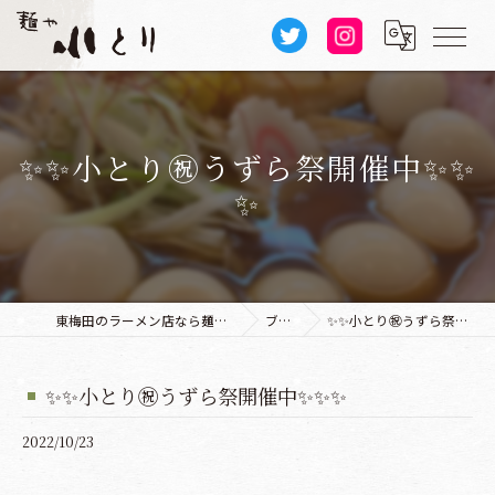
✨✨小とり㊗️うずら祭開催中✨✨
✨
東梅田のラーメン店なら麺や 小とり 本店
ブログ
✨✨小とり㊗️うずら祭開催中✨✨✨
✨✨小とり㊗️うずら祭開催中✨✨✨
2022/10/23