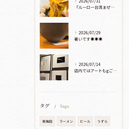
2026/07/31
『ルーロー台湾まぜそば』930円🍜🫧
2026/07/29
暑いです☀️☀️☀️
2026/07/14
店内ではアートもgご鑑賞いただけます♡♡♡
タグ
Tags
東梅田
ラーメン
ビール
うずら