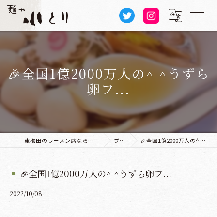
🎉全国1億2000万人の^ ^うずら
卵フ...
東梅田のラーメン店なら麺や 小とり 本店
ブログ
🎉全国1億2000万人の^ ^うずら卵フ...
🎉全国1億2000万人の^ ^うずら卵フ...
2022/10/08