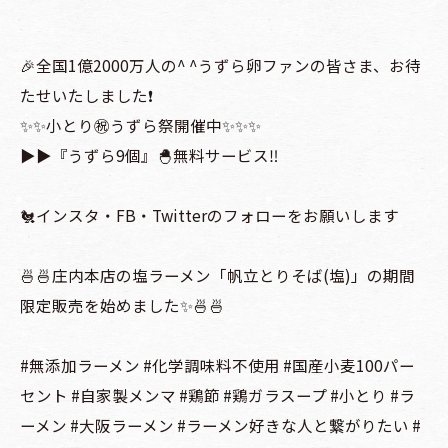
🎉全国1億2000万人の^ ^うずら卵ファンの皆さま、お待
たせいたしました❗️
✨✨小とり㊗️うずら祭開催中✨✨✨
▶️▶️『うずら9個』🐣無料サービス‼
🐔インスタ・FB・Twitterのフォローをお願いします
🍜🍜庄内本店の塩ラーメン「帆立とりそば(塩)」の期間
限定販売を始めました✨🍜🍜
#無添加ラーメン #化学調味料不使用 #国産小麦100パー
セント #自家製メンマ #鶏節 #鶏ガラスープ #小とり #ラ
ーメン #大阪ラーメン #ラーメン好きな人と繋がりたい #