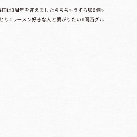
梅田は3周年を迎えました🍜🍜🍜✨うずら卵6個✨
ラーメン小とり#ラーメン好きな人と繋がりたい#関西グル