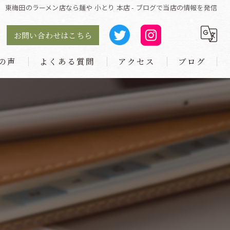
東梅田のラーメン店なら麺や 小とり 本店 - ブログで当店の情報を発信
お問い合わせはこちら
の声
よくある質問
アクセス
ブログ
麺や 小とり 庄内本店
麺や 小とり 東梅田