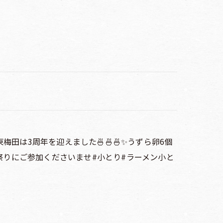
り東梅田は3周年を迎えました🍜🍜🍜✨うずら卵6個
ぞってうずら祭りにご参加くださいませ#小とり#ラーメン小と