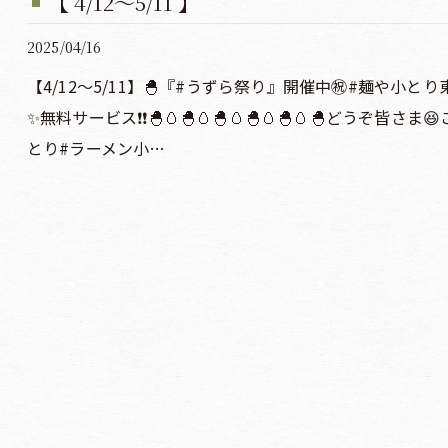
【 4/12〜5/11 】
2025/04/16
【4/12〜5/11】🐣『#うずら祭り』開催中㊗️#麺や小と
✨無料サービス❗️❗️🐣🥚🐣🥚🐣🥚🐣🥚🐣🥚🐣どう
とり#ラーメン小…