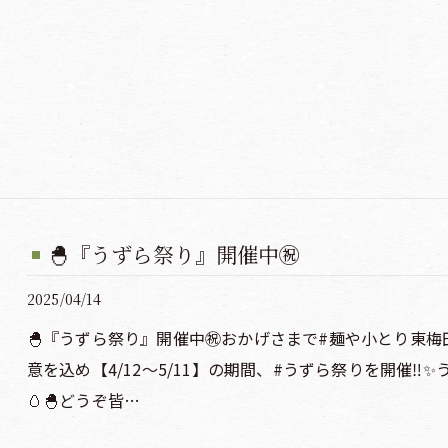
🐣『うずら祭り』開催中㊗️
2025/04/14
🐣『うずら祭り』開催中㊗️おかげさまで#麺や小とり東梅田
意を込め【4/12〜5/11】の期間、#うずら祭りを開催‼️✨うずら卵6
🥚🐣どうぞ皆…