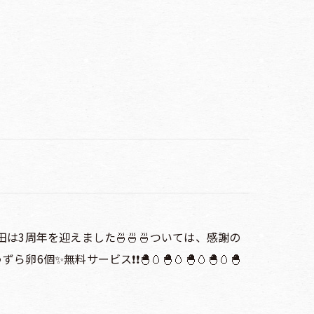
は3周年を迎えました🍜🍜🍜ついては、感謝の
個✨無料サービス❗️❗️🐣🥚🐣🥚🐣🥚🐣🥚🐣