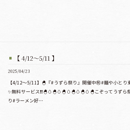
【 4/12〜5/11 】
2025/04/23
【4/12〜5/11】🐣『#うずら祭り』開催中㊗️#麺や小と
✨無料サービス❗️❗️🐣🥚🐣🥚🐣🥚🐣🥚🐣🥚🐣こ
り#ラーメン好…