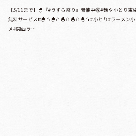
【5/11まで】🐣『#うずら祭り』開催中㊗️#麺や小とり東
無料サービス❗️❗️🐣🥚🐣🥚🐣🥚🐣🥚🐣🥚#小とり#
メ#関西ラ…